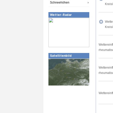
Schneehöhen
Kreis
Wetter-Radar
Wette
Kreis
Wettereinf
rheumatis
Satellitenbild
Wettereinf
rheumatis
Wettereinf