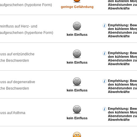
den kühleren Mor
laufgeschehen (hypotone Form)
Abendstunden zur
geringe Gefährdung
Abwehrkräfte
Empfehlung: Bewe
reinfluss auf Herz- und
den kühleren Mor
laufgeschehen (hypertone Form)
Abendstunden zur
kein Einfluss
Abwehrkräfte
Empfehlung: Bewe
luss auf entzündliche
den kühleren Mor
che Beschwerden
Abendstunden zur
kein Einfluss
Abwehrkräfte
Empfehlung: Bewe
luss auf degenerative
den kühleren Mor
che Beschwerden
Abendstunden zur
kein Einfluss
Abwehrkräfte
Empfehlung: Bewe
den kühleren Mor
luss auf Asthma
Abendstunden zur
kein Einfluss
Abwehrkräfte