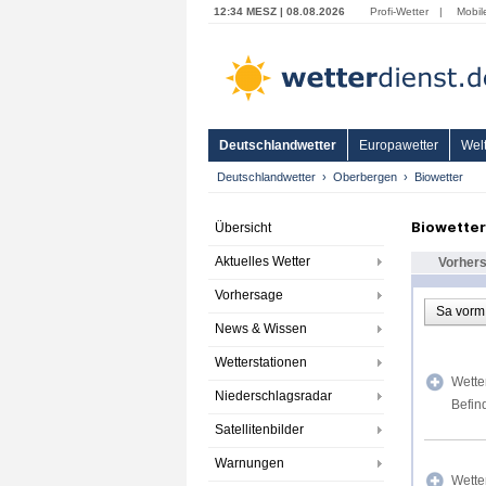
12:34 MESZ | 08.08.2026
Profi-Wetter
|
Mobil
Deutschlandwetter
Europawetter
Welt
Deutschlandwetter
Oberbergen
Biowetter
Biowette
Übersicht
Aktuelles Wetter
Vorher
Vorhersage
Sa vorm
News & Wissen
Wetterstationen
Wette
Niederschlagsradar
Befin
Satellitenbilder
Warnungen
Wette