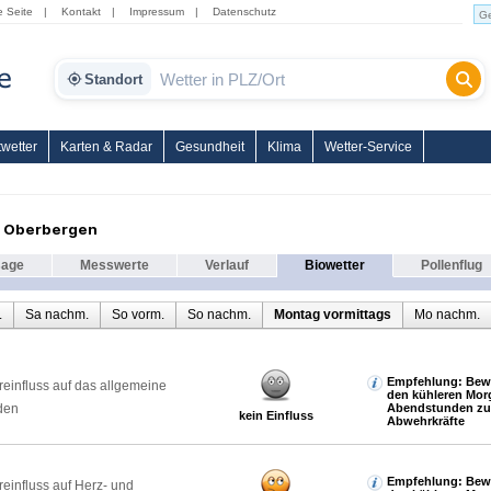
e Seite
|
Kontakt
|
Impressum
|
Datenschutz
Standort
wetter
Karten & Radar
Gesundheit
Klima
Wetter-Service
r Oberbergen
sage
Messwerte
Verlauf
Biowetter
Pollenflug
.
Sa nachm.
So vorm.
So nachm.
Montag vormittags
Mo nachm.
Empfehlung: Bewe
reinfluss auf das allgemeine
den kühleren Mor
den
Abendstunden zur
kein Einfluss
Abwehrkräfte
Empfehlung: Bewe
reinfluss auf Herz- und