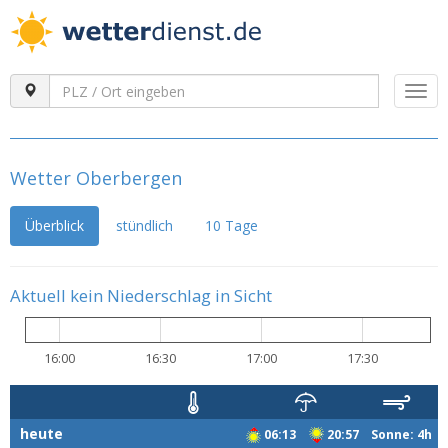
Togg
navi
Wetter Oberbergen
Überblick
stündlich
10 Tage
Aktuell kein Niederschlag in Sicht
16:00
16:30
17:00
17:30
heute
06:13
20:57 Sonne: 4h