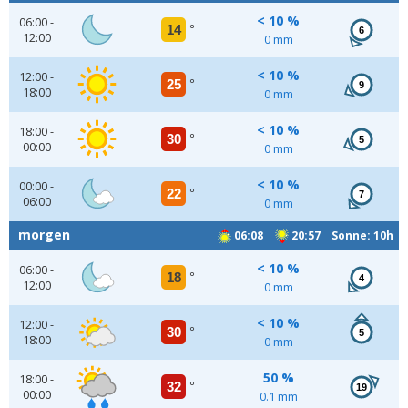
< 10 %
06:00 -
14
°
6
12:00
0 mm
< 10 %
12:00 -
25
°
9
18:00
0 mm
< 10 %
18:00 -
30
°
5
00:00
0 mm
< 10 %
00:00 -
22
°
7
06:00
0 mm
morgen
06:08
20:57 Sonne: 10h
< 10 %
06:00 -
18
°
4
12:00
0 mm
< 10 %
12:00 -
30
°
5
18:00
0 mm
50 %
18:00 -
32
°
19
00:00
0.1 mm