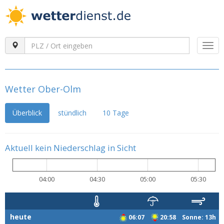
Togg
navi
Wetter Ober-Olm
Überblick
stündlich
10 Tage
Aktuell kein Niederschlag in Sicht
04:00
04:30
05:00
05:30
heute
06:07
20:58 Sonne: 13h