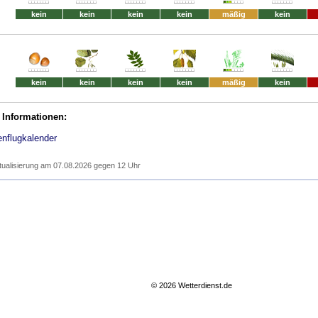
kein
kein
kein
kein
mäßig
kein
kein
kein
kein
kein
mäßig
kein
 Informationen:
enflugkalender
tualisierung am 07.08.2026 gegen 12 Uhr
© 2026 Wetterdienst.de