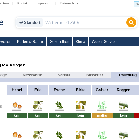
e Seite
|
Kontakt
|
Impressum
|
Datenschutz
Standort
wetter
Karten & Radar
Gesundheit
Klima
Wetter-Service
g Molbergen
sage
Messwerte
Verlauf
Biowetter
Pollenflug
Hasel
Erle
Esche
Birke
Gräser
Roggen
ag
kein
kein
kein
kein
mäßig
kein