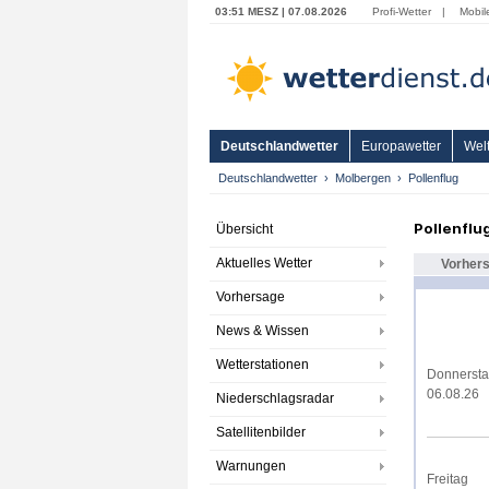
03:51 MESZ | 07.08.2026
Profi-Wetter
|
Mobil
Deutschlandwetter
Europawetter
Welt
Deutschlandwetter
Molbergen
Pollenflug
Pollenflu
Übersicht
Aktuelles Wetter
Vorher
Vorhersage
News & Wissen
Wetterstationen
Donnerst
06.08.26
Niederschlagsradar
Satellitenbilder
Warnungen
Freitag