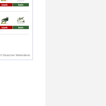
stark
kein
stark
kein
© Deutscher Wetterdienst