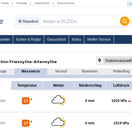
e Seite
|
Kontakt
|
Impressum
|
Datenschutz
Standort
wetter
Karten & Radar
Gesundheit
Klima
Wetter-Service
tion Friesoythe-Altenoythe
sage
Messwerte
Verlauf
Biowetter
Pollenflug
Temperatur
Wetter
Niederschlag
Luftdruck
°
 Uhr
23
0 mm
1019 hPa
°
 Uhr
23
0 mm
1019 hPa