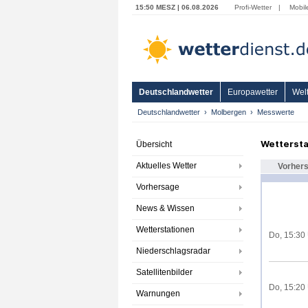
15:50 MESZ | 06.08.2026
Profi-Wetter
|
Mobil
Deutschlandwetter
Europawetter
Welt
Deutschlandwetter
Molbergen
Messwerte
Wettersta
Übersicht
Aktuelles Wetter
Vorher
Vorhersage
News & Wissen
Wetterstationen
Do, 15:30
Niederschlagsradar
Satellitenbilder
Do, 15:20
Warnungen