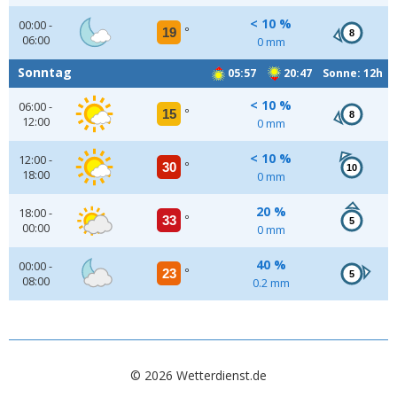
< 10 %
00:00 -
19
°
8
06:00
0 mm
Sonntag
05:57
20:47 Sonne: 12h
< 10 %
06:00 -
15
°
8
12:00
0 mm
< 10 %
12:00 -
30
°
10
18:00
0 mm
20 %
18:00 -
33
°
5
00:00
0 mm
40 %
00:00 -
23
°
5
08:00
0.2 mm
© 2026 Wetterdienst.de