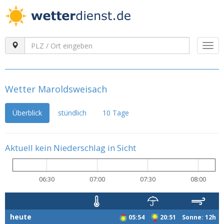
Togg
navi
Wetter Maroldsweisach
Überblick
stündlich
10 Tage
Aktuell kein Niederschlag in Sicht
06:30
07:00
07:30
08:00
heute
05:54
20:51 Sonne: 12h