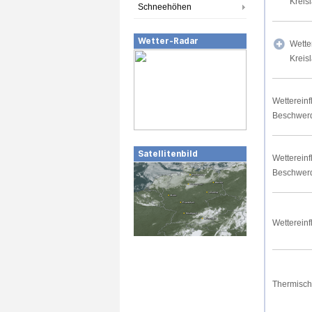
Kreis
Schneehöhen
Wetter-Radar
Wette
Kreis
Wettereinf
Beschwer
Satellitenbild
Wettereinf
Beschwer
Wettereinf
Thermisch