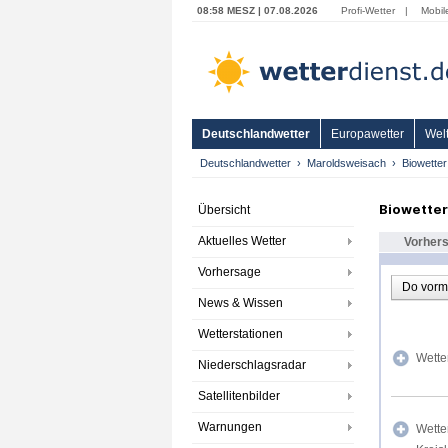
08:58 MESZ | 07.08.2026
Profi-Wetter
|
Mobil
Deutschlandwetter
Europawetter
Welt
Deutschlandwetter
Maroldsweisach
Biowetter
Biowette
Übersicht
Aktuelles Wetter
Vorher
Vorhersage
Do vorm
News & Wissen
Wetterstationen
Wette
Niederschlagsradar
Satellitenbilder
Warnungen
Wette