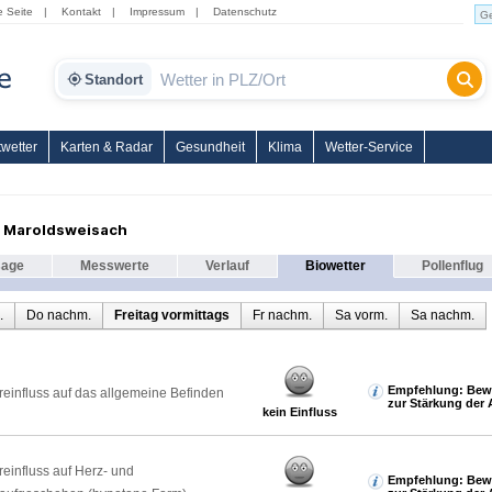
e Seite
|
Kontakt
|
Impressum
|
Datenschutz
Standort
wetter
Karten & Radar
Gesundheit
Klima
Wetter-Service
r Maroldsweisach
sage
Messwerte
Verlauf
Biowetter
Pollenflug
.
Do nachm.
Freitag vormittags
Fr nachm.
Sa vorm.
Sa nachm.
Empfehlung: Bew
reinfluss auf das allgemeine Befinden
zur Stärkung der 
kein Einfluss
reinfluss auf Herz- und
Empfehlung: Bew