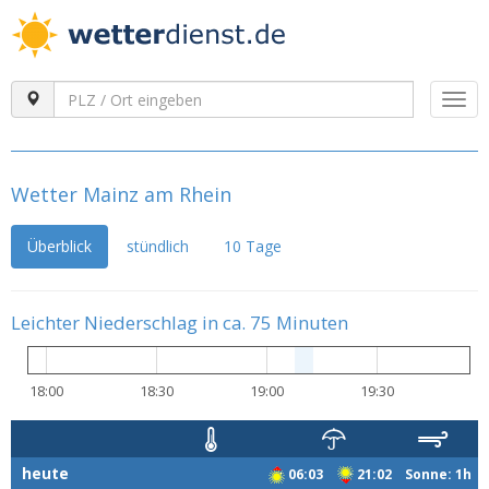
Togg
navi
Wetter Mainz am Rhein
Überblick
stündlich
10 Tage
Leichter Niederschlag in ca. 75 Minuten
18:00
18:30
19:00
19:30
heute
06:03
21:02 Sonne: 1h