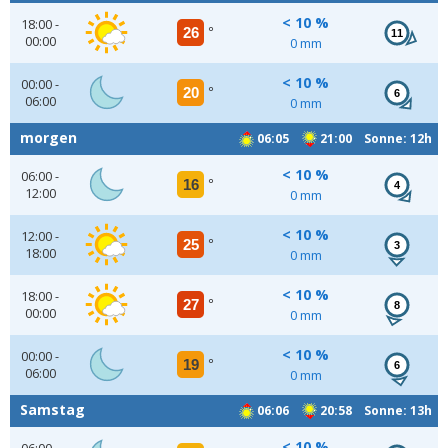
< 10 %
18:00 -
26
°
11
00:00
0 mm
< 10 %
00:00 -
20
°
6
06:00
0 mm
morgen
06:05
21:00 Sonne: 12h
< 10 %
06:00 -
16
°
4
12:00
0 mm
< 10 %
12:00 -
25
°
3
18:00
0 mm
< 10 %
18:00 -
27
°
8
00:00
0 mm
< 10 %
00:00 -
19
°
6
06:00
0 mm
Samstag
06:06
20:58 Sonne: 13h
< 10 %