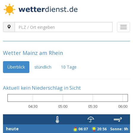
Togg
navi
Wetter Mainz am Rhein
Überblick
stündlich
10 Tage
Aktuell kein Niederschlag in Sicht
04:30
05:00
05:30
06:00
heute
06:07
20:56 Sonne: 9h