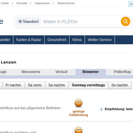
e Seite
|
Kontakt
|
Impressum
|
Datenschutz
Standort
wetter
Karten & Radar
Gesundheit
Klima
Wetter-Service
r Lenzen
sage
Messwerte
Verlauf
Biowetter
Pollenflug
Fr nachm.
Sa vorm.
Sa nachm.
Sonntag vormittags
So nachm.
reinfluss auf das allgemeine Befinden
Empfehlung: kein
geringe
Gefährdung
reinfluss auf Herz- und