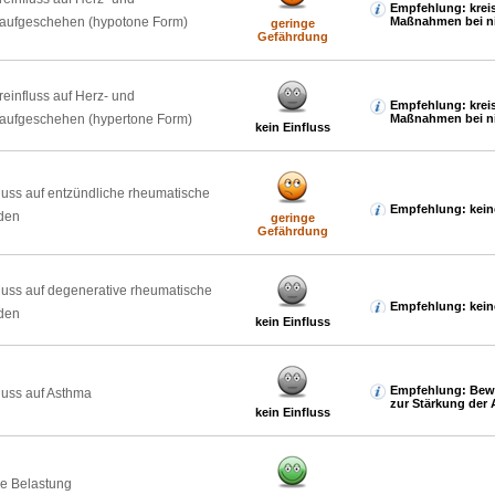
Empfehlung: krei
laufgeschehen (hypotone Form)
Maßnahmen bei ni
geringe
Gefährdung
reinfluss auf Herz- und
Empfehlung: krei
laufgeschehen (hypertone Form)
Maßnahmen bei ni
kein Einfluss
luss auf entzündliche rheumatische
Empfehlung: kein
den
geringe
Gefährdung
luss auf degenerative rheumatische
Empfehlung: kein
den
kein Einfluss
Empfehlung: Bew
luss auf Asthma
zur Stärkung der 
kein Einfluss
e Belastung