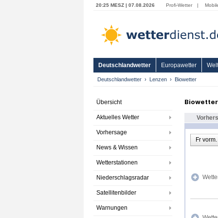
20:25 MESZ | 07.08.2026
Profi-Wetter
|
Mobil
Deutschlandwetter
Europawetter
Welt
Deutschlandwetter
Lenzen
Biowetter
Biowette
Übersicht
Aktuelles Wetter
Vorher
Vorhersage
Fr vorm.
News & Wissen
Wetterstationen
Wette
Niederschlagsradar
Satellitenbilder
Warnungen
Wette