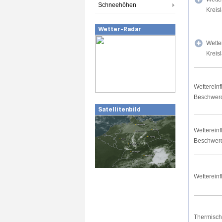
Schneehöhen
Kreis
Wetter-Radar
Wette
Kreis
Wettereinf
Beschwer
Satellitenbild
Wettereinf
Beschwer
Wettereinf
Thermisch