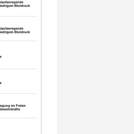
slaufanregende
edrigem Blutdruck
slaufanregende
edrigem Blutdruck
e
e
egung im Freien
Abwehrkräfte