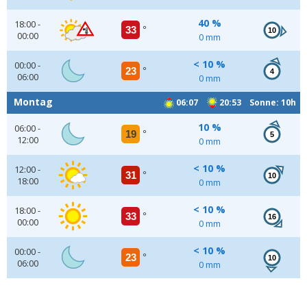
40 %
18:00 -
33
°
10
00:00
0 mm
< 10 %
00:00 -
23
°
4
06:00
0 mm
Montag
06:07
20:53 Sonne: 10h
10 %
06:00 -
19
°
5
12:00
0 mm
< 10 %
12:00 -
31
°
10
18:00
0 mm
< 10 %
18:00 -
33
°
16
00:00
0 mm
< 10 %
00:00 -
23
°
10
06:00
0 mm