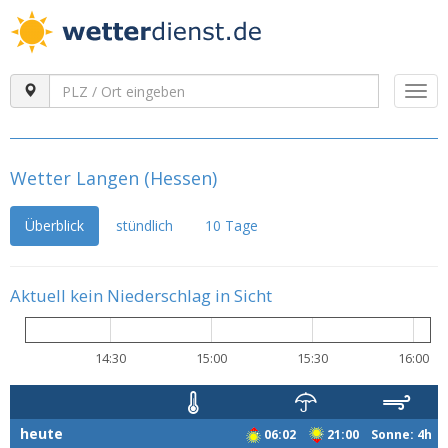
Togg
navi
Wetter Langen (Hessen)
Überblick
stündlich
10 Tage
Aktuell kein Niederschlag in Sicht
14:30
15:00
15:30
16:00
heute
06:02
21:00 Sonne: 4h