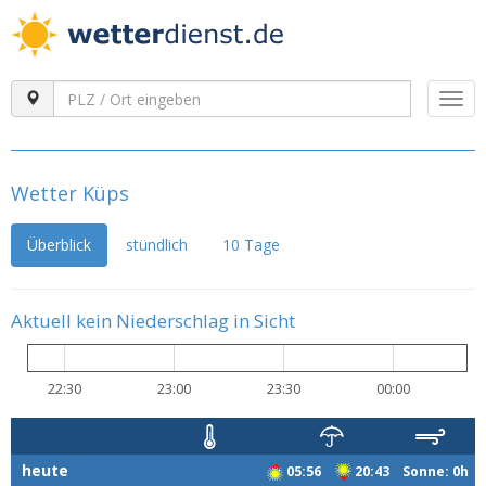
Togg
navi
Wetter Küps
Überblick
stündlich
10 Tage
Aktuell kein Niederschlag in Sicht
22:30
23:00
23:30
00:00
heute
05:56
20:43 Sonne: 0h