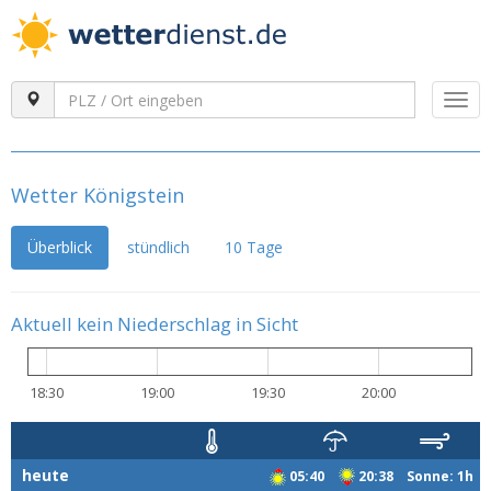
Togg
navi
Wetter Königstein
Überblick
stündlich
10 Tage
Aktuell kein Niederschlag in Sicht
18:30
19:00
19:30
20:00
heute
05:40
20:38 Sonne: 1h