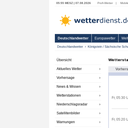
05:55 MESZ | 07.08.2026
Profi-Wetter
|
Mobil
Deutschlandwetter
Europawetter
Welt
Deutschlandwetter
Königstein / Sächsische Sch
Wettersta
Übersicht
Aktuelles Wetter
Vorher
Vorhersage
News & Wissen
Wetterstationen
Fr, 05:30 
Niederschlagsradar
Satellitenbilder
Fr, 05:20 
Warnungen