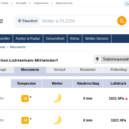
e Seite
|
Kontakt
|
Impressum
|
Datenschutz
Standort
wetter
Karten & Radar
Gesundheit
Klima
Wetter-Service
weiz
Messwerte
tion Lichtenhain-Mittelndorf
sage
Messwerte
Verlauf
Biowetter
Pollenflug
Temperatur
Wetter
Niederschlag
Luftdruck
°
Uhr
16
0 mm
1021 hPa
°
Uhr
16
0 mm
1021 hPa