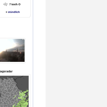
7 km/h O
»
stündlich
lagsradar