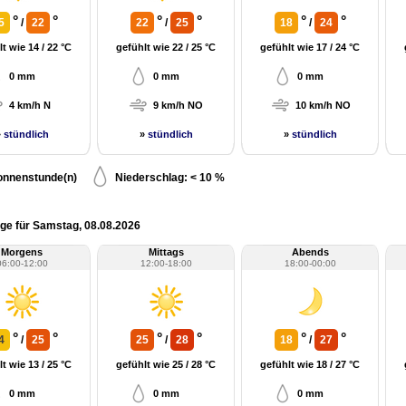
°
°
°
°
°
°
5
/
22
22
/
25
18
/
24
t wie 14 / 22 °C
gefühlt wie 22 / 25 °C
gefühlt wie 17 / 24 °C
0 mm
0 mm
0 mm
4 km/h N
9 km/h NO
10 km/h NO
»
stündlich
»
stündlich
»
stündlich
onnenstunde(n)
Niederschlag: < 10 %
ge für Samstag, 08.08.2026
Morgens
Mittags
Abends
06:00-12:00
12:00-18:00
18:00-00:00
°
°
°
°
°
°
4
/
25
25
/
28
18
/
27
t wie 13 / 25 °C
gefühlt wie 25 / 28 °C
gefühlt wie 18 / 27 °C
0 mm
0 mm
0 mm