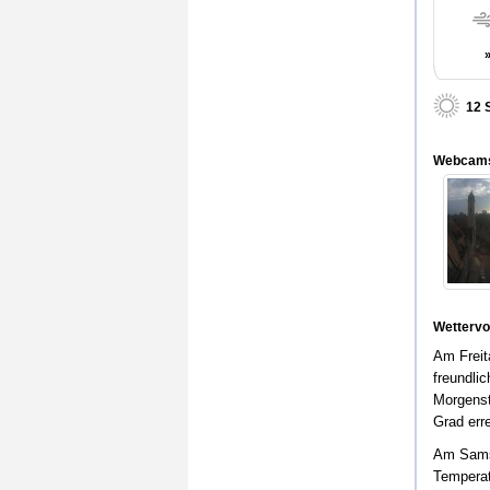
12 
Webcam
Wettervo
Am Freit
freundli
Morgenst
Grad err
Am Samst
Temperat