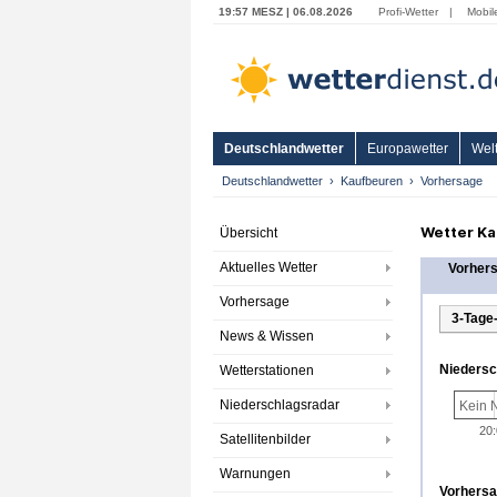
19:57 MESZ | 06.08.2026
Profi-Wetter
|
Mobil
Deutschlandwetter
Europawetter
Welt
Deutschlandwetter
Kaufbeuren
Vorhersage
Wetter Ka
Übersicht
Aktuelles Wetter
Vorher
Vorhersage
3-Tage
News & Wissen
Niedersc
Wetterstationen
Niederschlagsradar
Kein 
20
Satellitenbilder
Warnungen
Vorhersa