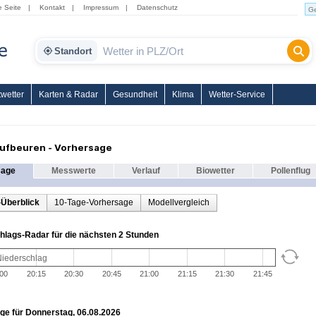
e Seite
|
Kontakt
|
Impressum
|
Datenschutz
Standort
wetter
Karten & Radar
Gesundheit
Klima
Wetter-Service
ufbeuren - Vorhersage
sage
Messwerte
Verlauf
Biowetter
Pollenflug
-Überblick
10-Tage-Vorhersage
Modellvergleich
hlags-Radar für die nächsten 2 Stunden
Niederschlag
:00
20:15
20:30
20:45
21:00
21:15
21:30
21:45
ge für Donnerstag, 06.08.2026