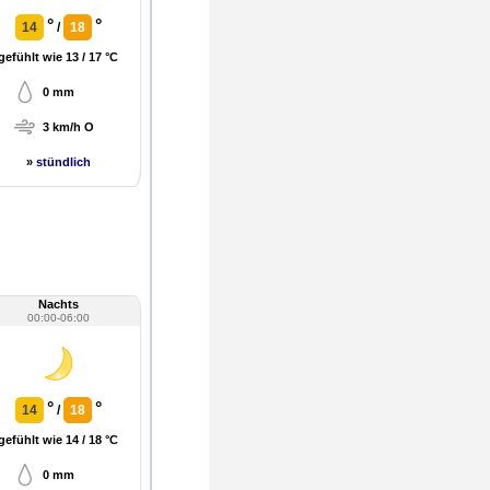
°
°
14
/
18
gefühlt wie 13 / 17 °C
0 mm
3 km/h O
»
stündlich
Nachts
00:00-06:00
°
°
14
/
18
gefühlt wie 14 / 18 °C
0 mm