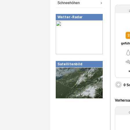
Schneehöhen
Wetter-Radar
1
gefühl
Satellitenbild
0 S
Vorhersag