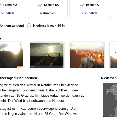
4 km/h NO
12 km/h NO
10 km/h O
»
stündlich
»
stündlich
»
stündlich
Sonnenstunde(n)
Niederschlag: < 10 %
s
rhersage für Kaufbeuren
Niedersch
ag zeigt sich das Wetter in Kaufbeuren überwiegend
ch bei längerem Sonnenschein. Dabei kühlt es in den
unden auf 15 Grad ab. Im Tagesverlauf werden dann 25
eicht. Der Wind bläst schwach aus Nordost.
ag ist es in Kaufbeuren überwiegend sonnig. Die
uren liegen zwischen 14 und 28 Grad. Der Wind weht