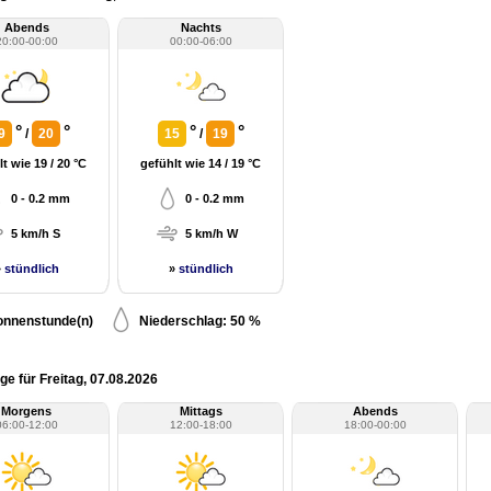
Abends
Nachts
20:00-00:00
00:00-06:00
°
°
°
°
9
/
20
15
/
19
t wie 19 / 20 °C
gefühlt wie 14 / 19 °C
0 - 0.2 mm
0 - 0.2 mm
5 km/h S
5 km/h W
»
stündlich
»
stündlich
onnenstunde(n)
Niederschlag: 50 %
e für Freitag, 07.08.2026
Morgens
Mittags
Abends
06:00-12:00
12:00-18:00
18:00-00:00