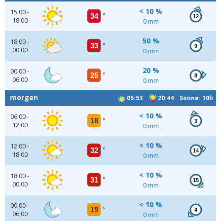
< 10 %
15:00 -
34
°
12
18:00
0 mm
50 %
18:00 -
33
°
9
00:00
0 mm
20 %
00:00 -
25
°
8
06:00
0 mm
morgen
05:53
20:44 Sonne: 10h
< 10 %
06:00 -
18
°
3
12:00
0 mm
< 10 %
12:00 -
32
°
14
18:00
0 mm
< 10 %
18:00 -
31
°
15
00:00
0 mm
< 10 %
00:00 -
19
°
4
06:00
0 mm