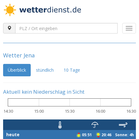
Togg
navi
Wetter Jena
Überblick
stündlich
10 Tage
Aktuell kein Niederschlag in Sicht
14:30
15:00
15:30
16:00
16:30
heute
05:51
20:46 Sonne: 4h