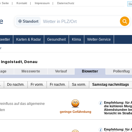
e Seite
|
Kontakt
|
Impressum
|
Datenschutz
Standort
wetter
Karten & Radar
Gesundheit
Klima
Wetter-Service
r
 Ingolstadt, Donau
sage
Messwerte
Verlauf
Biowetter
Pollenflug
.
Do nachm.
Fr vorm.
Fr nachm.
Sa vorm.
Samstag nachmittags
Empfehlung: für A
reinfluss auf das allgemeine
die kühleren Mor
den
Abendstunden be
geringe Gefährdung
Vorsicht im Straß
Empfehlung: für A