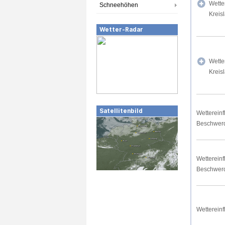
Wette
Schneehöhen
Kreis
Wetter-Radar
Wette
Kreis
Satellitenbild
Wettereinf
Beschwer
Wettereinf
Beschwer
Wettereinf