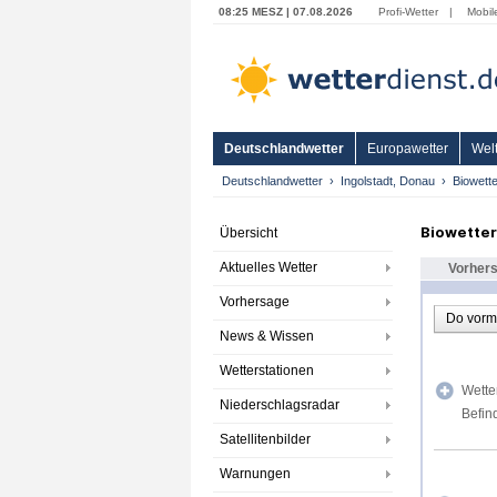
08:25 MESZ | 07.08.2026
Profi-Wetter
|
Mobil
Deutschlandwetter
Europawetter
Welt
Deutschlandwetter
Ingolstadt, Donau
Biowette
Biowetter
Übersicht
Aktuelles Wetter
Vorher
Vorhersage
Do vorm
News & Wissen
Wetterstationen
Wette
Niederschlagsradar
Befin
Satellitenbilder
Warnungen