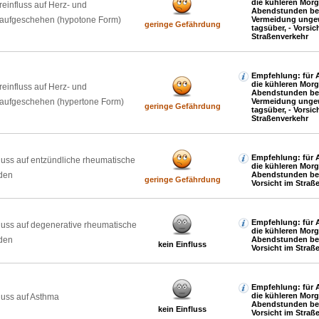
die kühleren Mor
reinfluss auf Herz- und
Abendstunden be
laufgeschehen (hypotone Form)
Vermeidung ungew
geringe Gefährdung
tagsüber, - Vorsic
Straßenverkehr
Empfehlung: für A
die kühleren Mor
reinfluss auf Herz- und
Abendstunden be
laufgeschehen (hypertone Form)
Vermeidung ungew
geringe Gefährdung
tagsüber, - Vorsic
Straßenverkehr
Empfehlung: für A
luss auf entzündliche rheumatische
die kühleren Mor
den
Abendstunden be
geringe Gefährdung
Vorsicht im Straß
Empfehlung: für A
luss auf degenerative rheumatische
die kühleren Mor
den
Abendstunden be
kein Einfluss
Vorsicht im Straß
Empfehlung: für A
die kühleren Mor
luss auf Asthma
Abendstunden be
kein Einfluss
Vorsicht im Straß