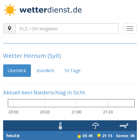
Togg
navi
Wetter Hörnum (Sylt)
Überblick
stündlich
10 Tage
Aktuell kein Niederschlag in Sicht
20:00
20:30
21:00
21:30
heute
05:49
21:15 Sonne: 0h