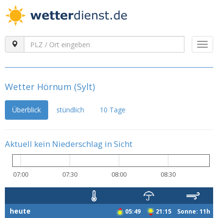
Togg
navi
Wetter Hörnum (Sylt)
Überblick
stündlich
10 Tage
Aktuell kein Niederschlag in Sicht
07:00
07:30
08:00
08:30
heute
05:49
21:15 Sonne: 11h