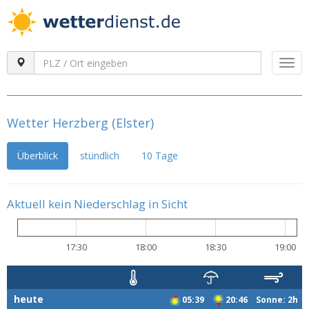
Togg
navi
Wetter Herzberg (Elster)
Überblick
stündlich
10 Tage
Aktuell kein Niederschlag in Sicht
17:30
18:00
18:30
19:00
heute
05:39
20:46 Sonne: 2h