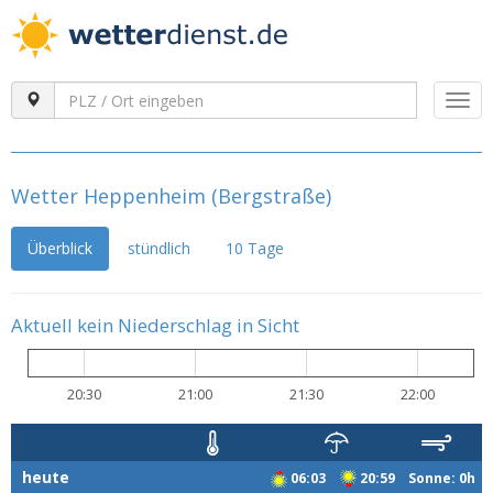
Togg
navi
Wetter Heppenheim (Bergstraße)
Überblick
stündlich
10 Tage
Aktuell kein Niederschlag in Sicht
20:30
21:00
21:30
22:00
heute
06:03
20:59 Sonne: 0h