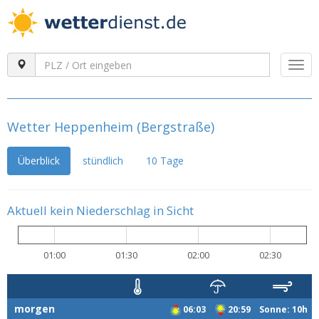
Togg
navi
Wetter Heppenheim (Bergstraße)
Überblick
stündlich
10 Tage
Aktuell kein Niederschlag in Sicht
01:00
01:30
02:00
02:30
morgen
06:03
20:59 Sonne: 10h