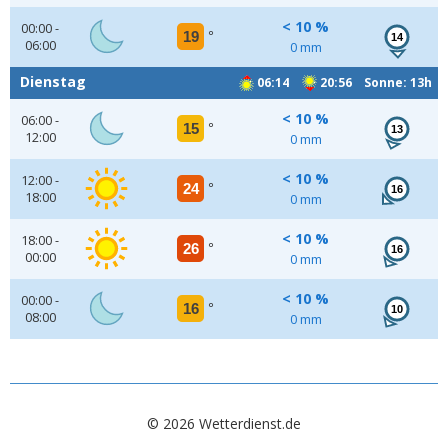
< 10 %
00:00 -
19
°
14
06:00
0 mm
Dienstag
06:14
20:56 Sonne: 13h
< 10 %
06:00 -
15
°
13
12:00
0 mm
< 10 %
12:00 -
24
°
16
18:00
0 mm
< 10 %
18:00 -
26
°
16
00:00
0 mm
< 10 %
00:00 -
16
°
10
08:00
0 mm
© 2026 Wetterdienst.de