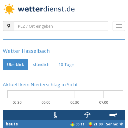
Togg
navi
Wetter Hasselbach
Überblick
stündlich
10 Tage
Aktuell kein Niederschlag in Sicht
05:30
06:00
06:30
07:00
heute
06:11
21:00 Sonne: 7h