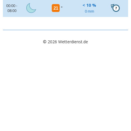
< 10 %
00:00 -
21
°
7
08:00
0 mm
© 2026 Wetterdienst.de