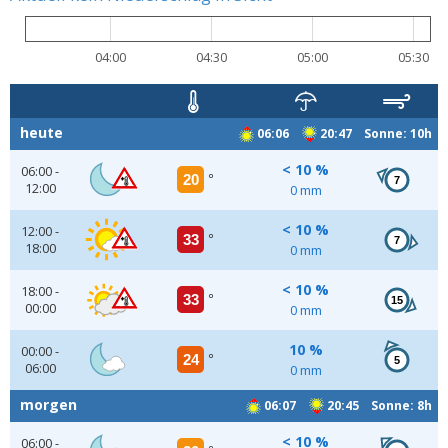
04:00
04:30
05:00
05:30
heute
06:06
20:47 Sonne: 10h
< 10 %
06:00 -
20
°
7
12:00
0 mm
< 10 %
12:00 -
33
°
7
18:00
0 mm
< 10 %
18:00 -
33
°
15
00:00
0 mm
10 %
00:00 -
24
°
5
06:00
0 mm
morgen
06:07
20:45 Sonne: 8h
< 10 %
06:00 -