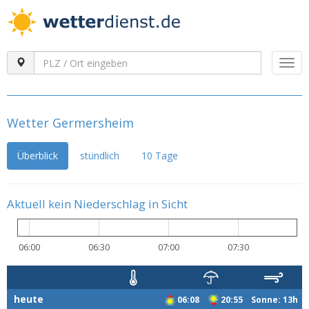
Togg
navi
Wetter Germersheim
Überblick
stündlich
10 Tage
Aktuell kein Niederschlag in Sicht
06:00
06:30
07:00
07:30
heute
06:08
20:55 Sonne: 13h