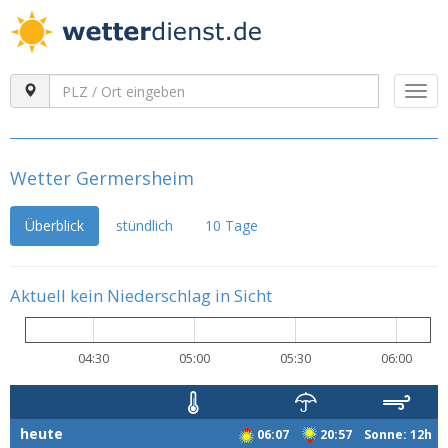
Togg
navi
Wetter Germersheim
Überblick
stündlich
10 Tage
Aktuell kein Niederschlag in Sicht
04:30
05:00
05:30
06:00
heute
06:07
20:57 Sonne: 12h