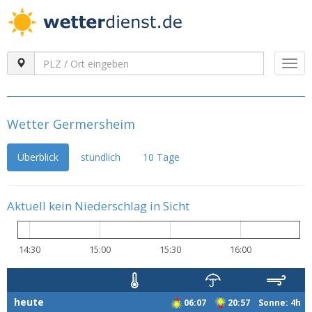
Togg
navi
Wetter Germersheim
Überblick
stündlich
10 Tage
Aktuell kein Niederschlag in Sicht
14:30
15:00
15:30
16:00
heute
06:07
20:57 Sonne: 4h