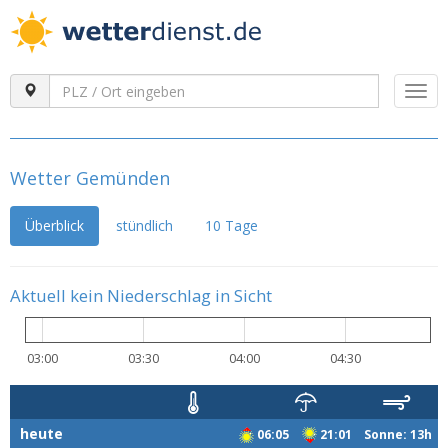
Togg
navi
Wetter Gemünden
Überblick
stündlich
10 Tage
Aktuell kein Niederschlag in Sicht
03:00
03:30
04:00
04:30
heute
06:05
21:01 Sonne: 13h