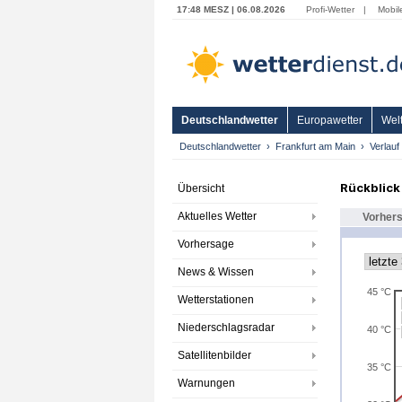
17:48 MESZ | 06.08.2026
Profi-Wetter
|
Mobil
Deutschlandwetter
Europawetter
Welt
Deutschlandwetter
Frankfurt am Main
Verlauf
Rückblick
Übersicht
Aktuelles Wetter
Vorher
Vorhersage
News & Wissen
45 °C
Wetterstationen
Niederschlagsradar
40 °C
Satellitenbilder
35 °C
Warnungen