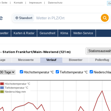
e Seite
|
Kontakt
|
Impressum
|
Datenschutz
Standort
wetter
Karten & Radar
Gesundheit
Klima
Wetter-Service
 - Station Frankfurt/Main-Westend (121 m)
sage
Messwerte
Verlauf
Biowetter
Pollenflug
Höchsttemperatur °C
Tiefsttemperatur °C
Niederschl
Höchsttemperatur °C
Tiefsttemperatur °C
Niederschlag mm