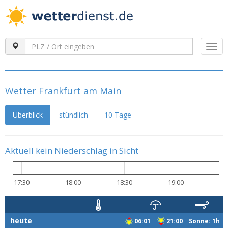
Togg
navi
Wetter Frankfurt am Main
Überblick
stündlich
10 Tage
Aktuell kein Niederschlag in Sicht
17:30
18:00
18:30
19:00
heute
06:01
21:00 Sonne: 1h