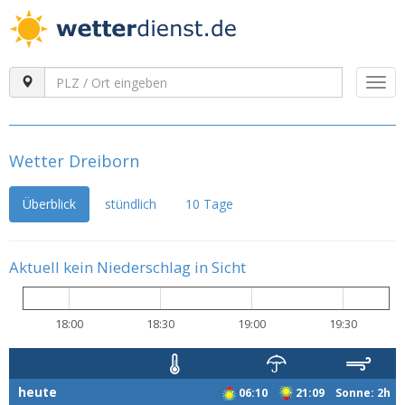
Togg
navi
Wetter Dreiborn
Überblick
stündlich
10 Tage
Aktuell kein Niederschlag in Sicht
18:00
18:30
19:00
19:30
heute
06:10
21:09 Sonne: 2h