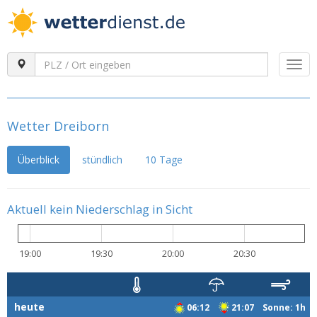
Togg
navi
Wetter Dreiborn
Überblick
stündlich
10 Tage
Aktuell kein Niederschlag in Sicht
19:00
19:30
20:00
20:30
heute
06:12
21:07 Sonne: 1h