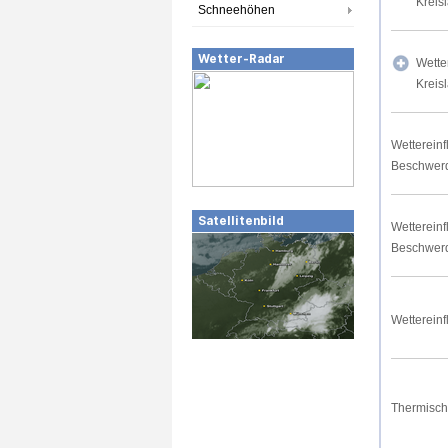
Kreis
Schneehöhen
Wetter-Radar
Wette
Kreis
Wettereinf
Beschwer
Satellitenbild
Wettereinf
Beschwer
Wettereinf
Thermisch