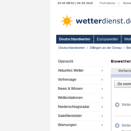
20:49 MESZ | 06.08.2026
Profi-Wetter
|
Mobil
Deutschlandwetter
Europawetter
Welt
Deutschlandwetter
Dillingen an der Donau
Bio
Biowetter
Übersicht
Aktuelles Wetter
Vorher
Vorhersage
Do vorm
News & Wissen
Wetterstationen
Wette
Niederschlagsradar
Satellitenbilder
Warnungen
Wette