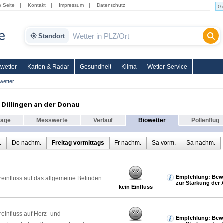
e Seite
|
Kontakt
|
Impressum
|
Datenschutz
Standort
wetter
Karten & Radar
Gesundheit
Klima
Wetter-Service
wetter
 Dillingen an der Donau
sage
Messwerte
Verlauf
Biowetter
Pollenflug
.
Do nachm.
Freitag vormittags
Fr nachm.
Sa vorm.
Sa nachm.
Empfehlung: Bew
reinfluss auf das allgemeine Befinden
zur Stärkung der 
kein Einfluss
reinfluss auf Herz- und
Empfehlung: Bew