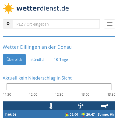
Togg
navi
Wetter Dillingen an der Donau
Überblick
stündlich
10 Tage
Aktuell kein Niederschlag in Sicht
11:30
12:00
12:30
13:00
13:30
heute
06:00
20:47 Sonne: 6h