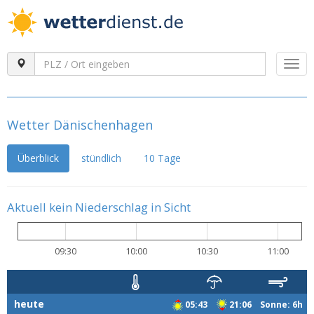
Togg
navi
Wetter Dänischenhagen
Überblick
stündlich
10 Tage
Aktuell kein Niederschlag in Sicht
09:30
10:00
10:30
11:00
heute
05:43
21:06 Sonne: 6h