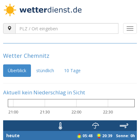
Togg
navi
Wetter Chemnitz
Überblick
stündlich
10 Tage
Aktuell kein Niederschlag in Sicht
21:00
21:30
22:00
22:30
heute
05:48
20:39 Sonne: 0h