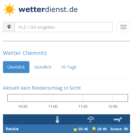
Togg
navi
Wetter Chemnitz
Überblick
stündlich
10 Tage
Aktuell kein Niederschlag in Sicht
10:30
11:00
11:30
12:00
heute
05:46
20:40 Sonne: 9h