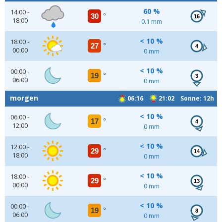
60 %
14:00 -
30
°
16
18:00
0.1 mm
< 10 %
18:00 -
27
°
4
00:00
0 mm
< 10 %
00:00 -
19
°
3
06:00
0 mm
morgen
06:16
21:02 Sonne: 12h
< 10 %
06:00 -
17
°
4
12:00
0 mm
< 10 %
12:00 -
29
°
14
18:00
0 mm
< 10 %
18:00 -
29
°
13
00:00
0 mm
< 10 %
00:00 -
19
°
8
06:00
0 mm