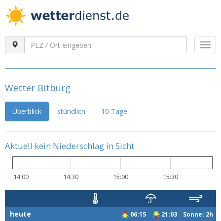
Togg
navi
Wetter Bitburg
Überblick
stündlich
10 Tage
Aktuell kein Niederschlag in Sicht
14:00
14:30
15:00
15:30
heute
06:15
21:03 Sonne: 2h