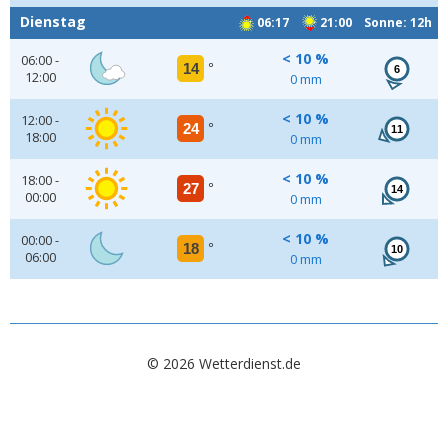
Dienstag
06:17
21:00 Sonne: 12h
< 10 %
06:00 -
14
°
6
12:00
0 mm
< 10 %
12:00 -
24
°
11
18:00
0 mm
< 10 %
18:00 -
27
°
14
00:00
0 mm
< 10 %
00:00 -
18
°
10
06:00
0 mm
© 2026 Wetterdienst.de