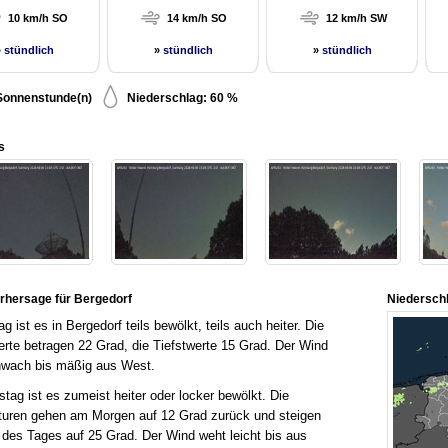
10 km/h SO
14 km/h SO
12 km/h SW
»
stündlich
»
stündlich
»
stündlich
Sonnenstunde(n)
Niederschlag: 60 %
s
rhersage für Bergedorf
Niedersch
g ist es in Bergedorf teils bewölkt, teils auch heiter. Die
rte betragen 22 Grad, die Tiefstwerte 15 Grad. Der Wind
hwach bis mäßig aus West.
ag ist es zumeist heiter oder locker bewölkt. Die
uren gehen am Morgen auf 12 Grad zurück und steigen
 des Tages auf 25 Grad. Der Wind weht leicht bis aus