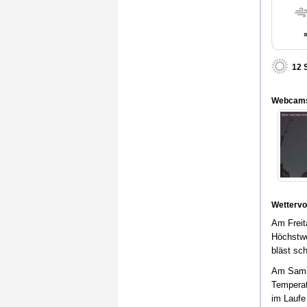
12 
Webcam
Wettervo
Am Freita
Höchstwe
bläst sc
Am Samst
Temperat
im Laufe