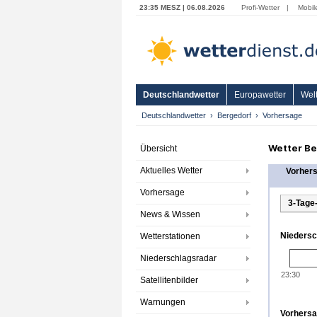
23:35 MESZ | 06.08.2026
Profi-Wetter
|
Mobil
Deutschlandwetter
Europawetter
Welt
Deutschlandwetter
Bergedorf
Vorhersage
Wetter Be
Übersicht
Aktuelles Wetter
Vorher
Vorhersage
3-Tage
News & Wissen
Niedersc
Wetterstationen
Niederschlagsradar
23:30
Satellitenbilder
Warnungen
Vorhersag