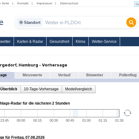
e Seite
|
Kontakt
|
Impressum
|
Datenschutz
Standort
wetter
Karten & Radar
Gesundheit
Klima
Wetter-Service
rgedorf, Hamburg - Vorhersage
sage
Messwerte
Verlauf
Biowetter
Pollenflug
-Überblick
10-Tage-Vorhersage
Modellvergleich
hlags-Radar für die nächsten 2 Stunden
23:45
00:00
00:15
00:30
00:45
01:00
01:15
01:30
e für Freitag, 07.08.2026