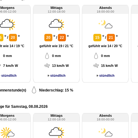
Morgens
Mittags
Abends
06:00-12:00
12:00-18:00
18:00-00:00
°
°
°
°
°
°
5
/
20
20
/
22
15
/
21
t wie 14 / 19 °C
gefühlt wie 19 / 21 °C
gefühlt wie 14 / 20 °C
0 mm
0 mm
0 mm
7 km/h W
13 km/h W
15 km/h W
»
stündlich
»
stündlich
»
stündlich
onnenstunde(n)
Niederschlag: 15 %
ge für Samstag, 08.08.2026
Morgens
Mittags
Abends
06:00-12:00
12:00-18:00
18:00-00:00