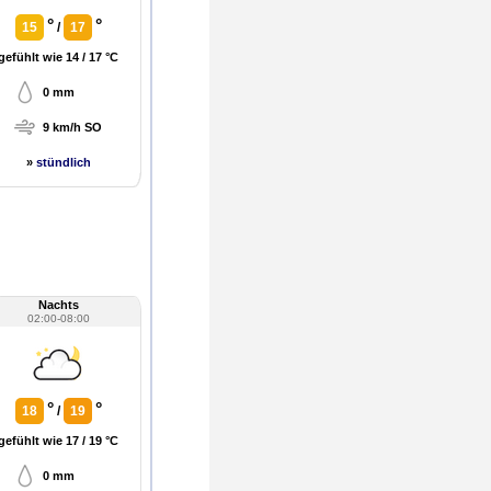
°
°
15
/
17
gefühlt wie 14 / 17 °C
0 mm
9 km/h SO
»
stündlich
Nachts
02:00-08:00
°
°
18
/
19
gefühlt wie 17 / 19 °C
0 mm