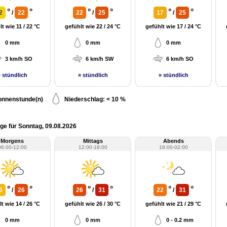
°
°
°
°
°
°
2
/
22
22
/
25
17
/
25
t wie 11 / 22 °C
gefühlt wie 22 / 24 °C
gefühlt wie 17 / 24 °C
0 mm
0 mm
0 mm
3 km/h SO
6 km/h SW
6 km/h SO
»
stündlich
»
stündlich
»
stündlich
onnenstunde(n)
Niederschlag: < 10 %
ge für Sonntag, 09.08.2026
Morgens
Mittags
Abends
06:00-12:00
12:00-18:00
18:00-02:00
°
°
°
°
°
°
5
/
26
26
/
31
22
/
31
t wie 14 / 26 °C
gefühlt wie 26 / 30 °C
gefühlt wie 21 / 29 °C
0 mm
0 mm
0 - 0.2 mm