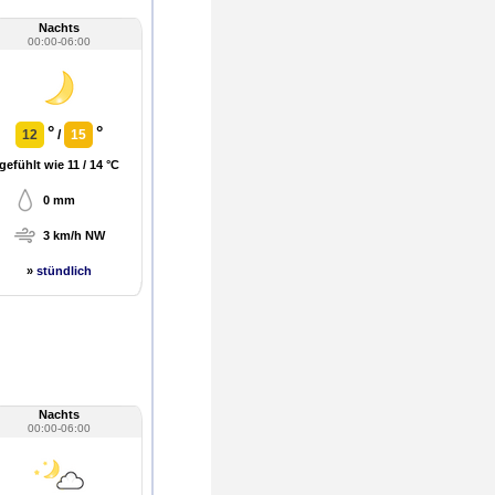
Nachts
00:00-06:00
°
°
12
/
15
gefühlt wie 11 / 14 °C
0 mm
3 km/h NW
»
stündlich
Nachts
00:00-06:00