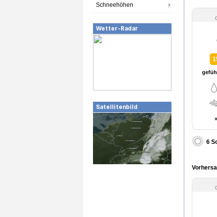
Schneehöhen
Wetter-Radar
1
gefühl
Satellitenbild
6 S
Vorhersa