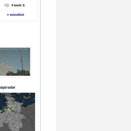
4 km/h S
»
stündlich
lagsradar