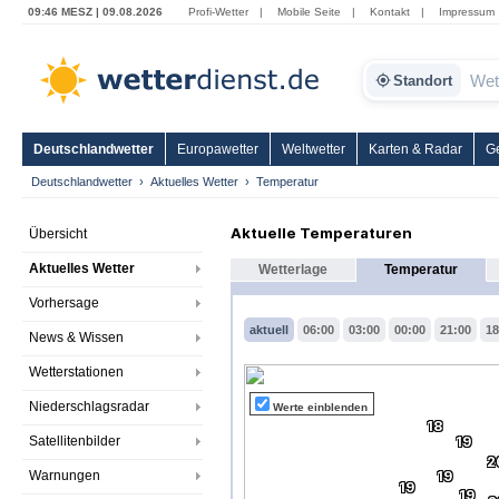
09:46 MESZ | 09.08.2026
Profi-Wetter
|
Mobile Seite
|
Kontakt
|
Impressum
Standort
Deutschlandwetter
Europawetter
Weltwetter
Karten & Radar
G
Deutschlandwetter
Aktuelles Wetter
Temperatur
Aktuelle Temperaturen
Übersicht
Aktuelles Wetter
Wetterlage
Temperatur
Vorhersage
aktuell
06:00
03:00
00:00
21:00
18
News & Wissen
Wetterstationen
Niederschlagsradar
Werte einblenden
18
Satellitenbilder
19
2
Warnungen
19
19
19