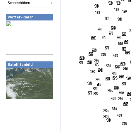
2
Schneehöhen
18
18
19
19
19
18
Wetter-Radar
19
19
20
22
21
23
21
22
20
21
23
21
18
23
22
22
23
20
20
23
21
21
20
21
Satellitenbild
23
20
21
20
20
22
23
24
19
21
22
18
21
18
23
23
24
24
21
22
2
23
23
25
25
24
23
26
19
23