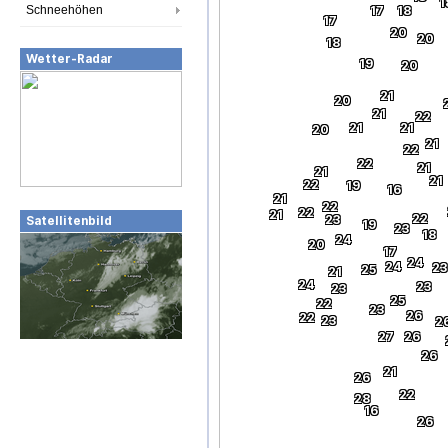
1
Schneehöhen
17
18
17
20
20
18
Wetter-Radar
19
20
21
20
21
22
21
21
20
21
22
22
21
21
21
22
19
16
21
22
22
21
22
23
Satellitenbild
19
23
18
24
20
17
24
24
23
25
21
24
23
23
25
22
23
26
22
23
2
27
26
26
21
26
22
28
16
26