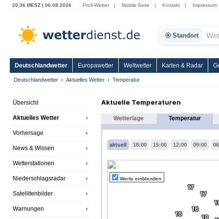
20:36 MESZ | 06.08.2026
Profi-Wetter
|
Mobile Seite
|
Kontakt
|
Impressum
Standort
Deutschlandwetter
Europawetter
Weltwetter
Karten & Radar
G
Deutschlandwetter
Aktuelles Wetter
Temperatur
Aktuelle Temperaturen
Übersicht
Aktuelles Wetter
Wetterlage
Temperatur
Vorhersage
aktuell
18:00
15:00
12:00
09:00
06
News & Wissen
Wetterstationen
Niederschlagsradar
Werte einblenden
17
Satellitenbilder
17
1
Warnungen
16
16
18