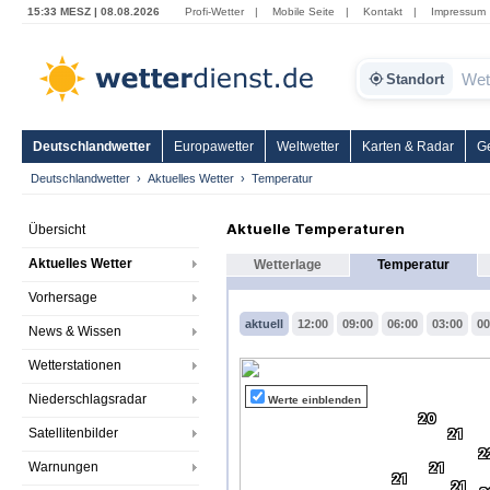
15:33 MESZ | 08.08.2026
Profi-Wetter
|
Mobile Seite
|
Kontakt
|
Impressum
Standort
Deutschlandwetter
Europawetter
Weltwetter
Karten & Radar
G
Deutschlandwetter
Aktuelles Wetter
Temperatur
Aktuelle Temperaturen
Übersicht
Aktuelles Wetter
Wetterlage
Temperatur
Vorhersage
aktuell
12:00
09:00
06:00
03:00
00
News & Wissen
Wetterstationen
Niederschlagsradar
Werte einblenden
20
Satellitenbilder
21
2
Warnungen
21
21
21