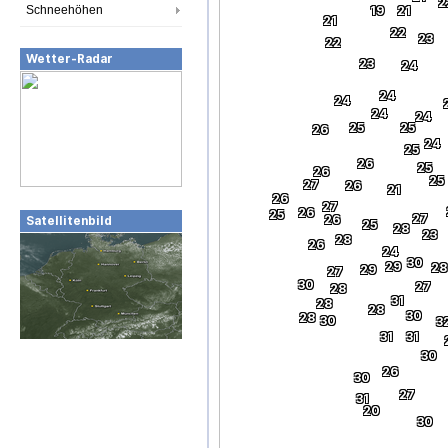
2
Schneehöhen
19
21
21
22
23
22
Wetter-Radar
23
24
24
24
24
24
25
25
26
24
25
26
25
26
25
27
26
21
26
27
26
25
27
26
Satellitenbild
25
28
23
28
26
24
30
29
28
29
27
30
27
28
31
28
28
30
28
30
3
31
31
30
26
30
27
31
20
30