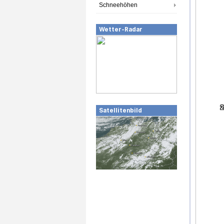
Schneehöhen
Wetter-Radar
Satellitenbild