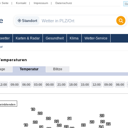
e Seite
|
Kontakt
|
Impressum
|
Datenschutz
Standort
wetter
Karten & Radar
Gesundheit
Klima
Wetter-Service
ur
 Temperaturen
age
Temperatur
Blitze
12:00
09:00
06:00
03:00
00:00
21:00
18:00
15:00
12:00
09:00
06:00
 einblenden
19
20
23
20
21
22
23
23
20
22
19
23
20
23
24
21