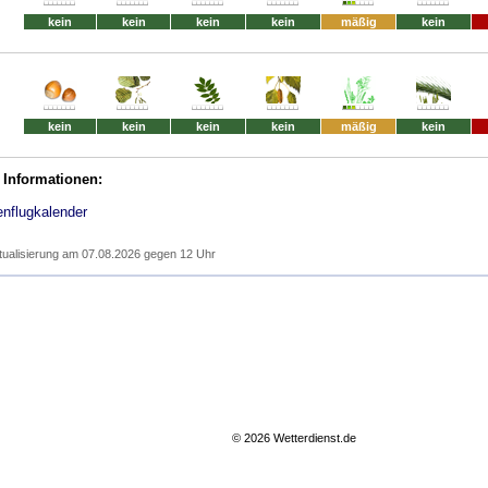
kein
kein
kein
kein
mäßig
kein
kein
kein
kein
kein
mäßig
kein
 Informationen:
enflugkalender
tualisierung am 07.08.2026 gegen 12 Uhr
© 2026 Wetterdienst.de