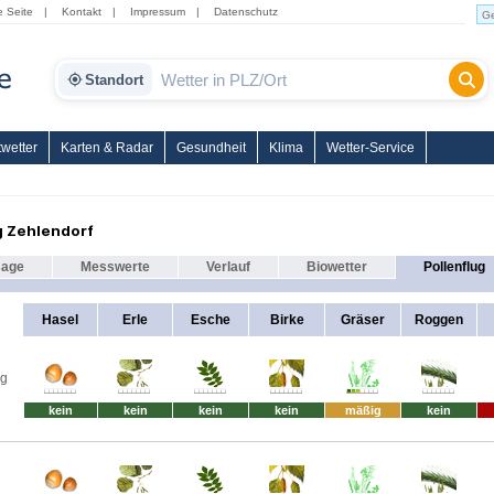
e Seite
|
Kontakt
|
Impressum
|
Datenschutz
Standort
wetter
Karten & Radar
Gesundheit
Klima
Wetter-Service
g Zehlendorf
sage
Messwerte
Verlauf
Biowetter
Pollenflug
Hasel
Erle
Esche
Birke
Gräser
Roggen
ag
kein
kein
kein
kein
mäßig
kein