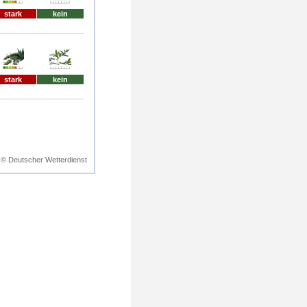
stark
kein
stark
kein
© Deutscher Wetterdienst