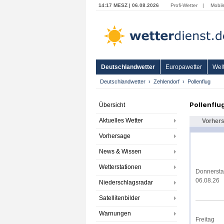
14:17 MESZ | 06.08.2026
Profi-Wetter
|
Mobil
Deutschlandwetter
Europawetter
Welt
Deutschlandwetter
Zehlendorf
Pollenflug
Pollenflu
Übersicht
Aktuelles Wetter
Vorher
Vorhersage
News & Wissen
Wetterstationen
Donnerst
06.08.26
Niederschlagsradar
Satellitenbilder
Warnungen
Freitag