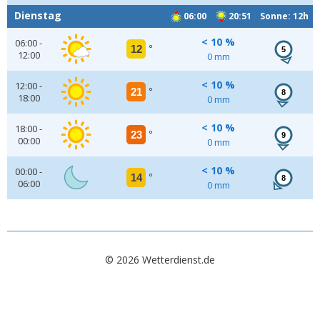
Dienstag
06:00
20:51 Sonne: 12h
< 10 %
06:00 -
12
°
5
12:00
0 mm
< 10 %
12:00 -
21
°
8
18:00
0 mm
< 10 %
18:00 -
23
°
9
00:00
0 mm
< 10 %
00:00 -
14
°
8
06:00
0 mm
© 2026 Wetterdienst.de