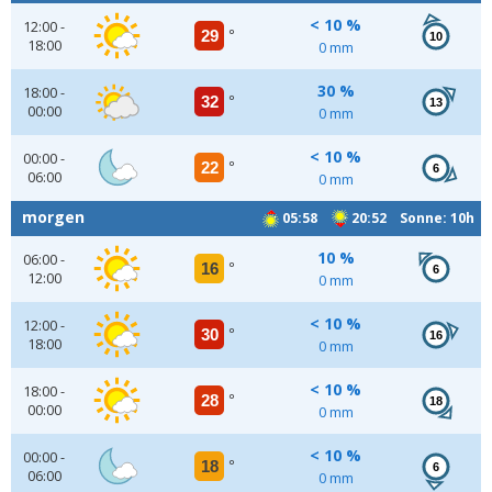
< 10 %
12:00 -
29
°
10
18:00
0 mm
30 %
18:00 -
32
°
13
00:00
0 mm
< 10 %
00:00 -
22
°
6
06:00
0 mm
morgen
05:58
20:52 Sonne: 10h
10 %
06:00 -
16
°
6
12:00
0 mm
< 10 %
12:00 -
30
°
16
18:00
0 mm
< 10 %
18:00 -
28
°
18
00:00
0 mm
< 10 %
00:00 -
18
°
6
06:00
0 mm