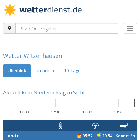
Togg
navi
Wetter Witzenhausen
Überblick
stündlich
10 Tage
Aktuell kein Niederschlag in Sicht
12:00
12:30
13:00
13:30
heute
05:57
20:54 Sonne: 6h