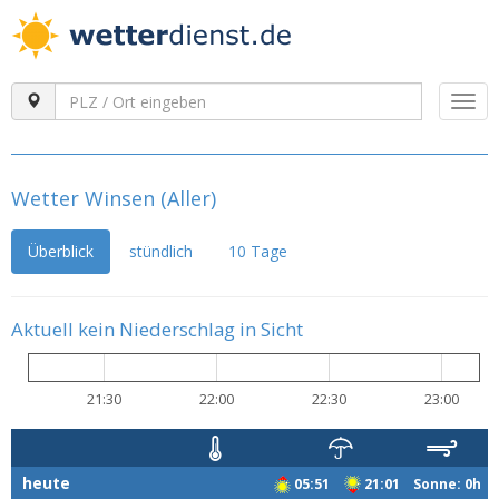
Togg
navi
Wetter Winsen (Aller)
Überblick
stündlich
10 Tage
Aktuell kein Niederschlag in Sicht
21:30
22:00
22:30
23:00
heute
05:51
21:01 Sonne: 0h