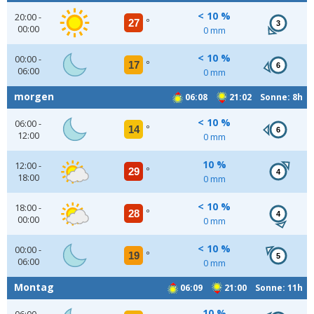
< 10 %
20:00 -
27
°
3
00:00
0 mm
< 10 %
00:00 -
17
°
6
06:00
0 mm
morgen
06:08
21:02 Sonne: 8h
< 10 %
06:00 -
14
°
6
12:00
0 mm
10 %
12:00 -
29
°
4
18:00
0 mm
< 10 %
18:00 -
28
°
4
00:00
0 mm
< 10 %
00:00 -
19
°
5
06:00
0 mm
Montag
06:09
21:00 Sonne: 11h
10 %