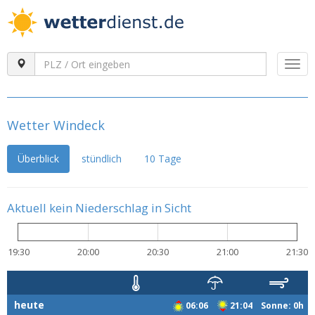
Togg
navi
Wetter Windeck
Überblick
stündlich
10 Tage
Aktuell kein Niederschlag in Sicht
19:30
20:00
20:30
21:00
21:30
heute
06:06
21:04 Sonne: 0h