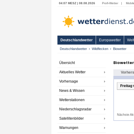
04:07 MESZ | 08.08.2026
Profi-Wetter
|
Mobil
Deutschlandwetter
Europawetter
Welt
Deutschlandwetter
Wildflecken
Biowetter
Biowetter
Übersicht
Aktuelles Wetter
Vorher
Vorhersage
Freitag 
News & Wissen
Wetterstationen
Niederschlagsradar
Nächste Ak
Satellitenbilder
Warnungen