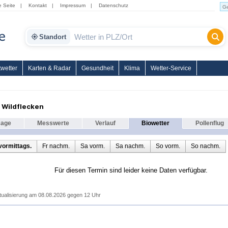
e Seite
|
Kontakt
|
Impressum
|
Datenschutz
Standort
wetter
Karten & Radar
Gesundheit
Klima
Wetter-Service
 Wildflecken
sage
Messwerte
Verlauf
Biowetter
Pollenflug
vormittags.
Fr nachm.
Sa vorm.
Sa nachm.
So vorm.
So nachm.
Für diesen Termin sind leider keine Daten verfügbar.
tualisierung am 08.08.2026 gegen 12 Uhr