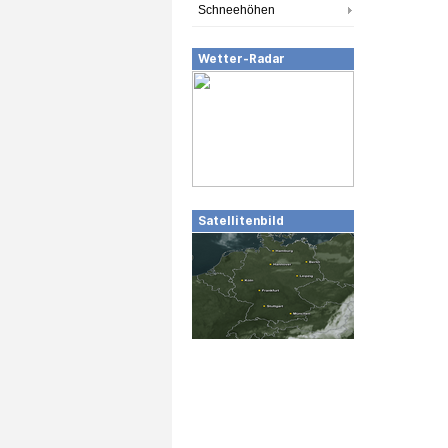
Schneehöhen
Wetter-Radar
Satellitenbild